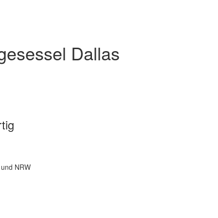
gesessel Dallas
tig
n und NRW